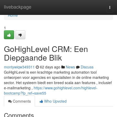
Home
livebackpage
Togg
navi
Home
1
GoHighLevel CRM: Een
Diepgaande Blik
montywiqw349311
62 days ago
News
Discuss
GoHighLevel is een krachtige marketing automation tool
ontworpen voor agencies en specialisten in de online marketing
sector. Het systeem biedt een breed scala aan features , inclusief
e-mailmarketing ,
https://www.gohighlevel.com/highlevel-
bootcamp?fp_ref=save55
Comments
Who Upvoted
Comments