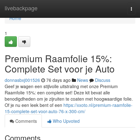
Home
livebackpage
Togg
navi
Home
1
Premium Raamfolie 15%:
Complete Set voor je Auto
donnasbxj001526
76 days ago
News
Discuss
Geef je wagen een stijlvolle uitstraling met onze Premium
Raamfolie 15%: een complete set! Deze kit bevat alle
benodigdheden om je zijruiten te coaten met hoogwaardige folie.
Of je nu een leek bent of een
https://xxoto.nl/premium-raamfolie-
15-complete-set-voor-auto-76-x-300-cm/
Comments
Who Upvoted
Comments