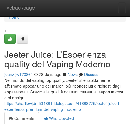
Home
livebackpage
Togg
navi
Home
1
Jeeter Juice: L’Esperienza
quality del Vaping Moderno
jeanzfjw170861
78 days ago
News
Discuss
Nel mondo del vaping top quality, Jeeter si è rapidamente
affermato appear uno dei marchi più riconosciuti e richiesti dagli
appassionati. Grazie alla qualità dei suoi estratti, ai sapori intensi
e al design
https://charliewjdm534881.idblogz.com/41688775/jeeter-juice-l-
esperienza-premium-del-vaping-moderno
Comments
Who Upvoted