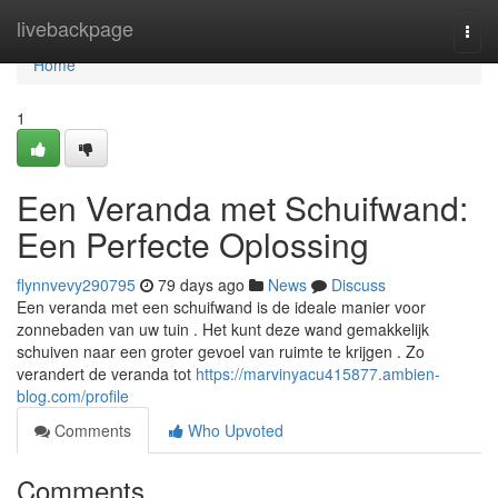
Home
livebackpage
Togg
navi
Home
1
Een Veranda met Schuifwand:
Een Perfecte Oplossing
flynnvevy290795
79 days ago
News
Discuss
Een veranda met een schuifwand is de ideale manier voor
zonnebaden van uw tuin . Het kunt deze wand gemakkelijk
schuiven naar een groter gevoel van ruimte te krijgen . Zo
verandert de veranda tot
https://marvinyacu415877.ambien-
blog.com/profile
Comments
Who Upvoted
Comments