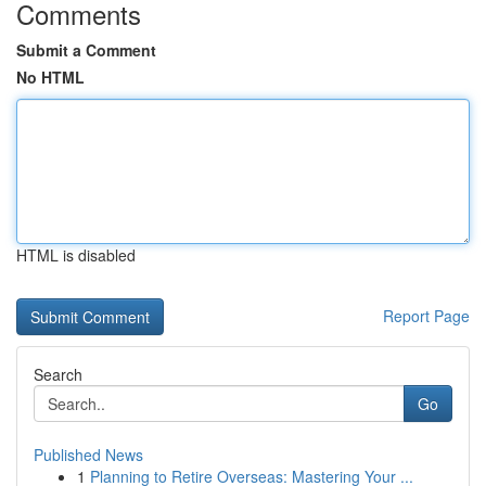
Comments
Submit a Comment
No HTML
HTML is disabled
Report Page
Search
Go
Published News
1
Planning to Retire Overseas: Mastering Your ...