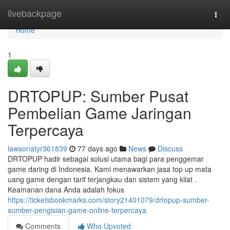
Home
livebackpage
Togg
navi
Home
1
DRTOPUP: Sumber Pusat
Pembelian Game Jaringan
Terpercaya
lawsonatyr361839
77 days ago
News
Discuss
DRTOPUP hadir sebagai solusi utama bagi para penggemar
game daring di Indonesia. Kami menawarkan jasa top up mata
uang game dengan tarif terjangkau dan sistem yang kilat .
Keamanan dana Anda adalah fokus
https://ticketsbookmarks.com/story21401079/drtopup-sumber-
sumber-pengisian-game-online-terpercaya
Comments
Who Upvoted