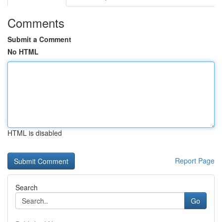
Comments
Submit a Comment
No HTML
HTML is disabled
Report Page
Search
Go