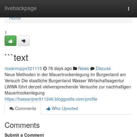
Home
livebackpage
Togg
navi
Home
1
```text
roxannupyv321115
78 days ago
News
Discuss
Neue Methoden in der Mauertrockenlegung im Burgenland am
Versuch Die staatliche Burgenland Wasser Wirtschaftsagentur
LWWA führt derzeit vielversprechende Versuche zur nachhaltigen
Mauertrockenlegung
https://hassanjver911246.bloggosite.com/profile
Comments
Who Upvoted
Comments
Submit a Comment