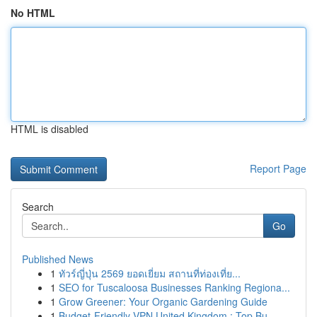
No HTML
HTML is disabled
Report Page
Search
Go
Published News
1
ทัวร์ญี่ปุ่น 2569 ยอดเยี่ยม สถานที่ท่องเที่ย...
1
SEO for Tuscaloosa Businesses Ranking Regiona...
1
Grow Greener: Your Organic Gardening Guide
1
Budget-Friendly VPN United Kingdom : Top Bu...