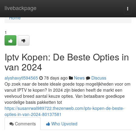
Home
livebackpage
Togg
navi
Home
1
Iptv Kopen: De Beste Opties in
van 2024
alyshavytl594565
78 days ago
News
Discuss
Op zoek naar de beste ideale goede topp mogelijkheden voor om
vanuit IPTV te kopen? In 2024 zijn bieden heeft de markt een
veelvoud breed aantal keuze opties. Van betaalbare goedkope
voordelige basis pakketten tot
https://susanrwal989722.thezenweb.com/iptv-kopen-de-beste-
opties-in-van-2024-80137581
Comments
Who Upvoted