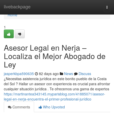
Home
livebackpage
Togg
navi
Home
1
Asesor Legal en Nerja –
Localiza el Mejor Abogado de
Ley
jasperkbpa590635
82 days ago
News
Discuss
¿Necesitas asistencia jurídica en este bonito pueblo de la Costa
del Sol ? Hallar un asesor con experiencia es crucial para afrontar
cualquier situación jurídica . Te ofrecemos una gama de expertos
https://martinantea343145.myparisblog.com/41885071/asesor-
legal-en-nerja-encuentra-el-primer-profesional-jurídico
Comments
Who Upvoted