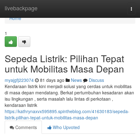
Home
livebackpage
Togg
navi
Home
1
Sepeda Listrik: Pilihan Tepat
untuk Mobilitas Masa Depan
myajgfj223074
81 days ago
News
Discuss
Kendaraan listrik kini menjadi solusi yang cerdas untuk mobilitas
di masa depan mendatang. Berkat pertumbuhan kesadaran akan
isu lingkungan , serta masalah lalu lintas di perkotaan ,
kendaraan listrik
https://kathrynaxvx595895.spintheblog.com/41630183/sepeda-
listrik-pilihan-tepat-untuk-mobilitas-masa-depan
Comments
Who Upvoted