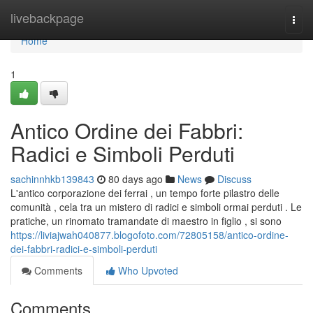
Home
livebackpage
Togg
navi
Home
1
Antico Ordine dei Fabbri:
Radici e Simboli Perduti
sachinnhkb139843
80 days ago
News
Discuss
L'antico corporazione dei ferrai , un tempo forte pilastro delle
comunità , cela tra un mistero di radici e simboli ormai perduti . Le
pratiche, un rinomato tramandate di maestro in figlio , si sono
https://liviajwah040877.blogofoto.com/72805158/antico-ordine-
dei-fabbri-radici-e-simboli-perduti
Comments
Who Upvoted
Comments