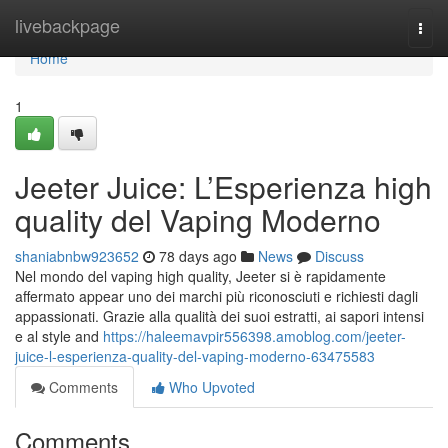
Home
livebackpage
Togg
navi
Home
1
Jeeter Juice: L’Esperienza high
quality del Vaping Moderno
shaniabnbw923652
78 days ago
News
Discuss
Nel mondo del vaping high quality, Jeeter si è rapidamente
affermato appear uno dei marchi più riconosciuti e richiesti dagli
appassionati. Grazie alla qualità dei suoi estratti, ai sapori intensi
e al style and
https://haleemavpir556398.amoblog.com/jeeter-
juice-l-esperienza-quality-del-vaping-moderno-63475583
Comments
Who Upvoted
Comments