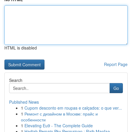
HTML is disabled
Report Page
Search
Go
Published News
1
Cupom desconto em roupas e calçados: o que ver...
1
Ремонт с дизайном в Москве: прайс и
особенности
1
Elevating Eu9 - The Complete Guide
1
Hadiah Pemain Pkv Permainan : Raih Manfaa...