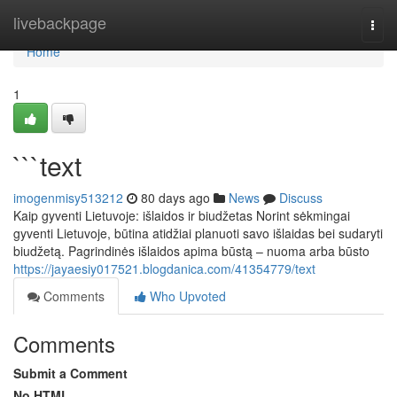
Home
livebackpage
Togg
navi
Home
1
```text
imogenmisy513212
80 days ago
News
Discuss
Kaip gyventi Lietuvoje: išlaidos ir biudžetas Norint sėkmingai
gyventi Lietuvoje, būtina atidžiai planuoti savo išlaidas bei sudaryti
biudžetą. Pagrindinės išlaidos apima būstą – nuoma arba būsto
https://jayaesiy017521.blogdanica.com/41354779/text
Comments
Who Upvoted
Comments
Submit a Comment
No HTML