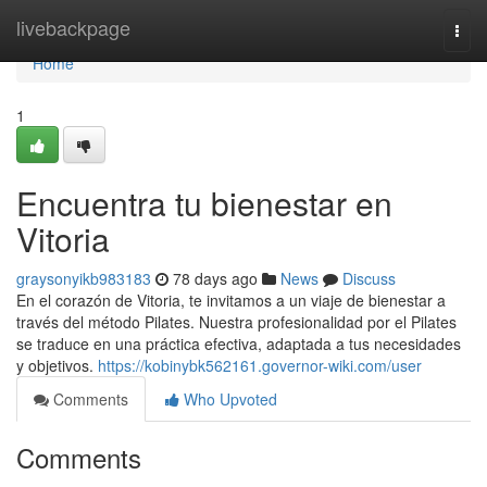
Home
livebackpage
Togg
navi
Home
1
Encuentra tu bienestar en
Vitoria
graysonyikb983183
78 days ago
News
Discuss
En el corazón de Vitoria, te invitamos a un viaje de bienestar a
través del método Pilates. Nuestra profesionalidad por el Pilates
se traduce en una práctica efectiva, adaptada a tus necesidades
y objetivos.
https://kobinybk562161.governor-wiki.com/user
Comments
Who Upvoted
Comments