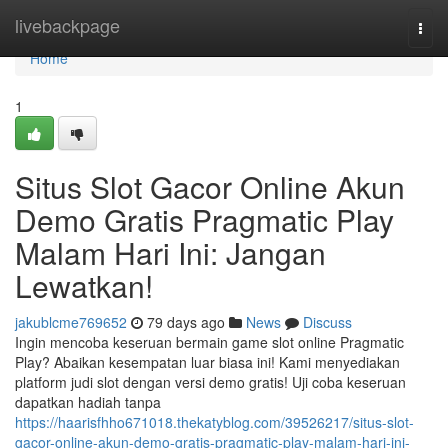
Home
livebackpage
Togg
navi
Home
1
Situs Slot Gacor Online Akun
Demo Gratis Pragmatic Play
Malam Hari Ini: Jangan
Lewatkan!
jakublcme769652
79 days ago
News
Discuss
Ingin mencoba keseruan bermain game slot online Pragmatic
Play? Abaikan kesempatan luar biasa ini! Kami menyediakan
platform judi slot dengan versi demo gratis! Uji coba keseruan
dapatkan hadiah tanpa
https://haarisfhho671018.thekatyblog.com/39526217/situs-slot-
gacor-online-akun-demo-gratis-pragmatic-play-malam-hari-ini-