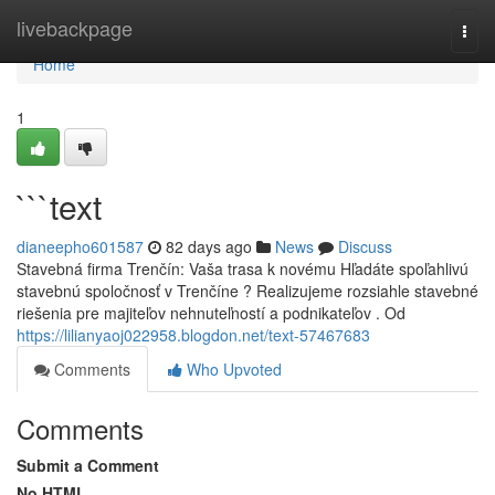
Home
livebackpage
Togg
navi
Home
1
```text
dianeepho601587
82 days ago
News
Discuss
Stavebná firma Trenčín: Vaša trasa k novému Hľadáte spoľahlivú
stavebnú spoločnosť v Trenčíne ? Realizujeme rozsiahle stavebné
riešenia pre majiteľov nehnuteľností a podnikateľov . Od
https://lilianyaoj022958.blogdon.net/text-57467683
Comments
Who Upvoted
Comments
Submit a Comment
No HTML