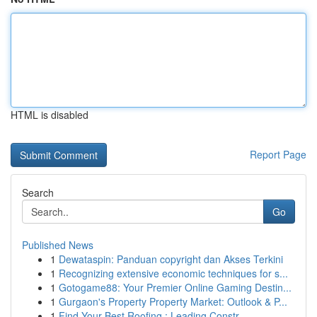
HTML is disabled
Report Page
Search
Go
Published News
1
Dewataspin: Panduan copyright dan Akses Terkini
1
Recognizing extensive economic techniques for s...
1
Gotogame88: Your Premier Online Gaming Destin...
1
Gurgaon's Property Property Market: Outlook & P...
1
Find Your Best Roofing : Leading Constr...