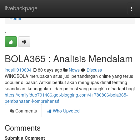
Home
livebackpage
Togg
navi
Home
1
BOLA365 : Analisis Mendalam
inesllll919894
80 days ago
News
Discuss
WINGBOLA merupakan situs judi pertandingan online yang terus
populer di pasar. Artikel berikut akan mengupas detail tentang
keandalan, keunggulan , dan potensi yang mungkin dihadapi bagi
https://emilyfduo791466.get-blogging.com/41780866/bola365-
pembahasan-komprehensif
Comments
Who Upvoted
Comments
Submit a Comment