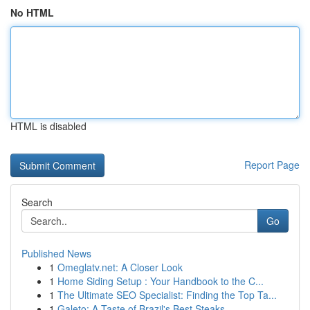
No HTML
HTML is disabled
Report Page
Search
Go
Published News
1
Omeglatv.net: A Closer Look
1
Home Siding Setup : Your Handbook to the C...
1
The Ultimate SEO Specialist: Finding the Top Ta...
1
Galeto: A Taste of Brazil's Best Steaks