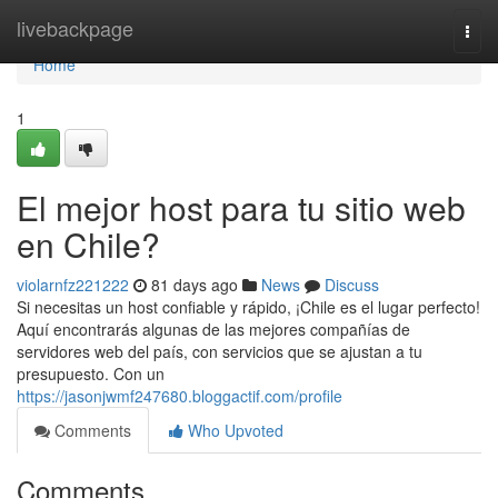
Home
livebackpage
Togg
navi
Home
1
El mejor host para tu sitio web
en Chile?
violarnfz221222
81 days ago
News
Discuss
Si necesitas un host confiable y rápido, ¡Chile es el lugar perfecto!
Aquí encontrarás algunas de las mejores compañías de
servidores web del país, con servicios que se ajustan a tu
presupuesto. Con un
https://jasonjwmf247680.bloggactif.com/profile
Comments
Who Upvoted
Comments