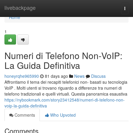
Home
livebackpage
Togg
navi
Home
1
Numeri di Telefono Non-VoIP:
La Guida Definitiva
honeyrqhe965990
81 days ago
News
Discuss
Affrontiamo il tema dei recapiti telefonici non- basati su tecnologia
VoIP . Molti utenti si trovano riguardo a differenze tra numeri di
telefono tradizionali e quelli virtuali. Questa panoramica esaustiva
https://nybookmark.com/story23412548/numeri-di-telefono-non-
voip-la-guida-definitiva
Comments
Who Upvoted
Comments