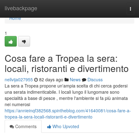
Home
livebackpage
Togg
navi
Home
1
Cosa fare a Tropea la sera:
locali, ristoranti e divertimento
nellvija027955
82 days ago
News
Discuss
La sera a Tropea propone un'ampia scelta di chi cerca godersi
una serata indimenticabile. I locali lungo il lungomare sono
specialità a base di pesce , mentre l'ambiente si fa più animata
nei numerosi
https://annieinqf382568.spintheblog.com/41640081/cosa-fare-a-
tropea-la-sera-locali-ristoranti-e-divertimento
Comments
Who Upvoted