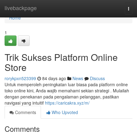
Home
livebackpage
Togg
navi
Home
1
Trik Sukses Platform Online
Store
rorykpxn523399
84 days ago
News
Discuss
Untuk memperoleh peningkatan luar biasa pada platform online
toko online kini, Anda wajib memahami sekian strategi . Mulailah
dengan penekanan pada pengalaman pelanggan, pastikan
navigasi yang intuitif
https://caricakra.xyz/m/
Comments
Who Upvoted
Comments