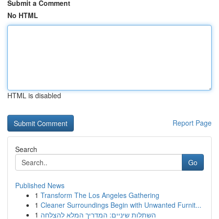
Submit a Comment
No HTML
HTML is disabled
Report Page
Search
Go
Published News
1
Transform The Los Angeles Gathering
1
Cleaner Surroundings Begin with Unwanted Furnit...
1
השתלות שיניים: המדריך המלא להצלחה