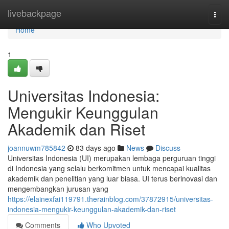
Home
livebackpage
Togg
navi
Home
1
Universitas Indonesia:
Mengukir Keunggulan
Akademik dan Riset
joannuwm785842
83 days ago
News
Discuss
Universitas Indonesia (UI) merupakan lembaga perguruan tinggi
di Indonesia yang selalu berkomitmen untuk mencapai kualitas
akademik dan penelitian yang luar biasa. UI terus berinovasi dan
mengembangkan jurusan yang
https://elainexfai119791.therainblog.com/37872915/universitas-
indonesia-mengukir-keunggulan-akademik-dan-riset
Comments
Who Upvoted