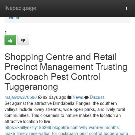
Home
livebackpage
Togg
navi
Home
1
Shopping Centre and Retail
Precinct Management Trusting
Cockroach Pest Control
Tuggeranong
majaivow270590
82 days ago
News
Discuss
Set against the attractive Brindabella Ranges, the southern
valleys include lovely streams, wide-open parks, and lively rural
communities. This closeness to nature makes the location an
attractive location to live,
https://kaitlynxziy195269.blogolize.com/why-warmer-months-
make-timely-reservation-for-cockroach-pest-control-tuggeranong-