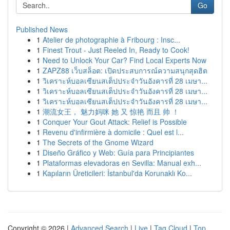
Go
Published News
1
Atelier de photographie à Fribourg : Insc...
1
Finest Trout - Just Reeled In, Ready to Cook!
1
Need to Unlock Your Car? Find Local Experts Now
1
ZAPZ88 เว็บสล็อต: เปิดประสบการณ์ความสนุกสุดฮิต
1
วิเคราะห์บอลเซียนสเต็ปประจำวันอังคารที่ 28 เมษา...
1
วิเคราะห์บอลเซียนสเต็ปประจำวันอังคารที่ 28 เมษา...
1
วิเคราะห์บอลเซียนสเต็ปประจำวันอังคารที่ 28 เมษา...
1
潮流女王， 魅力妈咪 她 又 惊艳 而且 帅 ！
1
Conquer Your Gout Attack: Relief is Possible
1
Revenu d'infirmière à domicile : Quel est l...
1
The Secrets of the Gnome Wizard
1
Diseño Gráfico y Web: Guía para Principiantes
1
Plataformas elevadoras en Sevilla: Manual exh...
1
Kapıların Üreticileri: İstanbul'da Korunaklı Ko...
Copyright © 2026 |
Advanced Search
|
Live
|
Tag Cloud
|
Top