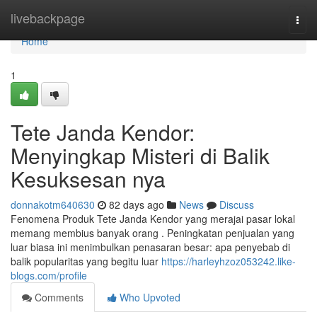
Home
livebackpage
Togg
navi
Home
1
Tete Janda Kendor:
Menyingkap Misteri di Balik
Kesuksesan nya
donnakotm640630
82 days ago
News
Discuss
Fenomena Produk Tete Janda Kendor yang merajai pasar lokal
memang membius banyak orang . Peningkatan penjualan yang
luar biasa ini menimbulkan penasaran besar: apa penyebab di
balik popularitas yang begitu luar
https://harleyhzoz053242.like-
blogs.com/profile
Comments
Who Upvoted