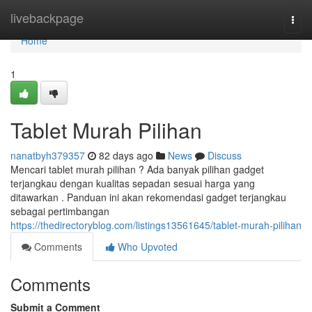
Home
livebackpage
Togg
navi
Home
1
Tablet Murah Pilihan
nanatbyh379357
82 days ago
News
Discuss
Mencari tablet murah pilihan ? Ada banyak pilihan gadget
terjangkau dengan kualitas sepadan sesuai harga yang
ditawarkan . Panduan ini akan rekomendasi gadget terjangkau
sebagai pertimbangan
https://thedirectoryblog.com/listings13561645/tablet-murah-pilihan
Comments
Who Upvoted
Comments
Submit a Comment