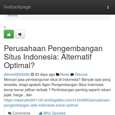
Home
livebackpage
Togg
navi
Home
1
Perusahaan Pengembangan
Situs Indonesia: Alternatif
Optimal?
dianeelfj526284
83 days ago
News
Discuss
Mencari jasa pembangunan situs di Indonesia? Banyak opsi yang
tersedia, tetapi apakah Agen Pengembangan Situs Indonesia
benar-benar pilihan terbaik ? Pertimbangan penting seperti rekam
jejak, harga , dan
https://owainykot291120.smblogsites.com/41244880/perusahaan-
pengembangan-web-indonesia-solusi-optimal
Comments
Who Upvoted