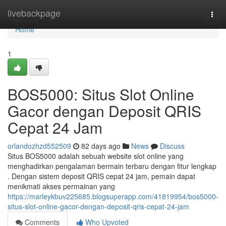
Home
livebackpage
Togg
navi
Home
1
BOS5000: Situs Slot Online
Gacor dengan Deposit QRIS
Cepat 24 Jam
orlandozhzd552509
82 days ago
News
Discuss
Situs BOS5000 adalah sebuah website slot online yang
menghadirkan pengalaman bermain terbaru dengan fitur lengkap
. Dengan sistem deposit QRIS cepat 24 jam, pemain dapat
menikmati akses permainan yang
https://marleykbuv225685.blogsuperapp.com/41819954/bos5000-
situs-slot-online-gacor-dengan-deposit-qris-cepat-24-jam
Comments
Who Upvoted