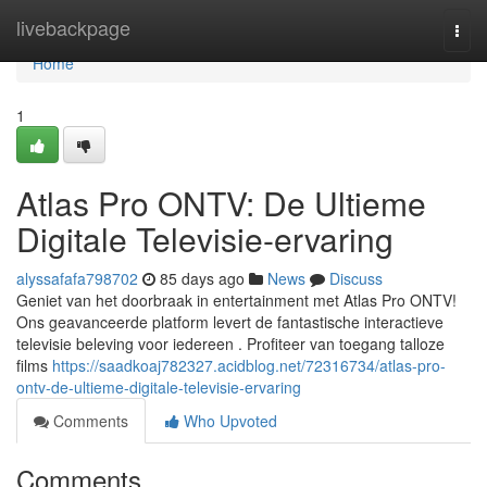
Home
livebackpage
Togg
navi
Home
1
Atlas Pro ONTV: De Ultieme
Digitale Televisie-ervaring
alyssafafa798702
85 days ago
News
Discuss
Geniet van het doorbraak in entertainment met Atlas Pro ONTV!
Ons geavanceerde platform levert de fantastische interactieve
televisie beleving voor iedereen . Profiteer van toegang talloze
films
https://saadkoaj782327.acidblog.net/72316734/atlas-pro-
ontv-de-ultieme-digitale-televisie-ervaring
Comments
Who Upvoted
Comments