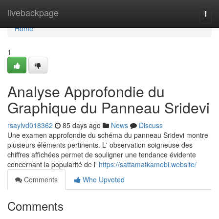
Home
livebackpage
Togg
navi
Home
1
Analyse Approfondie du
Graphique du Panneau Sridevi
rsaylvd018362
85 days ago
News
Discuss
Une examen approfondie du schéma du panneau Sridevi montre
plusieurs éléments pertinents. L' observation soigneuse des
chiffres affichées permet de souligner une tendance évidente
concernant la popularité de l'
https://sattamatkamobi.website/
Comments
Who Upvoted
Comments