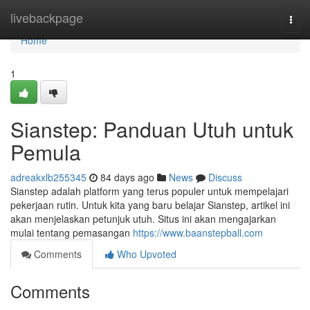
Home
livebackpage
Togg
navi
Home
1
Sianstep: Panduan Utuh untuk
Pemula
adreakxlb255345
84 days ago
News
Discuss
Sianstep adalah platform yang terus populer untuk mempelajari
pekerjaan rutin. Untuk kita yang baru belajar Sianstep, artikel ini
akan menjelaskan petunjuk utuh. Situs ini akan mengajarkan
mulai tentang pemasangan
https://www.baanstepball.com
Comments
Who Upvoted
Comments