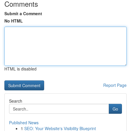
Comments
Submit a Comment
No HTML
HTML is disabled
Report Page
Search
Go
Published News
1
SEO: Your Website's Visibility Blueprint