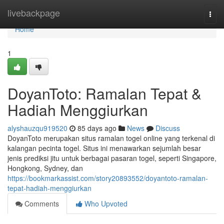
Home
livebackpage
Togg
navi
Home
1
DoyanToto: Ramalan Tepat &
Hadiah Menggiurkan
alyshauzqu919520
85 days ago
News
Discuss
DoyanToto merupakan situs ramalan togel online yang terkenal di
kalangan pecinta togel. Situs ini menawarkan sejumlah besar
jenis prediksi jitu untuk berbagai pasaran togel, seperti Singapore,
Hongkong, Sydney, dan
https://bookmarkassist.com/story20893552/doyantoto-ramalan-
tepat-hadiah-menggiurkan
Comments
Who Upvoted