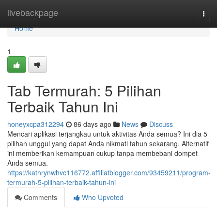
Home
livebackpage
Togg
navi
Home
1
Tab Termurah: 5 Pilihan
Terbaik Tahun Ini
honeyxcpa312294
86 days ago
News
Discuss
Mencari aplikasi terjangkau untuk aktivitas Anda semua? Ini dia 5
pilihan unggul yang dapat Anda nikmati tahun sekarang. Alternatif
ini memberikan kemampuan cukup tanpa membebani dompet
Anda semua.
https://kathrynwhvc116772.affiliatblogger.com/93459211/program-
termurah-5-pilihan-terbaik-tahun-ini
Comments
Who Upvoted