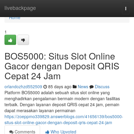
Home
livebackpage
Togg
navi
Home
1
BOS5000: Situs Slot Online
Gacor dengan Deposit QRIS
Cepat 24 Jam
orlandozhzd552509
85 days ago
News
Discuss
Platform BOS5000 adalah sebuah situs slot online yang
menghadirkan pengalaman bermain modern dengan fasilitas
terbaik. Dengan layanan deposit QRIS cepat 24 jam, pemain
dapat merasakan layanan permainan
https://zoeppmo339829.answerblogs.com/41656139/bos5000-
situs-slot-online-gacor-dengan-deposit-qris-cepat-24-jam
Comments
Who Upvoted