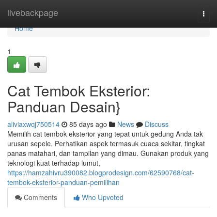
Home
livebackpage
Togg
navi
Home
1
Cat Tembok Eksterior:
Panduan Desain}
aliviaxwqj750514
85 days ago
News
Discuss
Memilih cat tembok eksterior yang tepat untuk gedung Anda tak
urusan sepele. Perhatikan aspek termasuk cuaca sekitar, tingkat
panas matahari, dan tampilan yang dimau. Gunakan produk yang
teknologi kuat terhadap lumut,
https://hamzahivru390082.blogprodesign.com/62590768/cat-
tembok-eksterior-panduan-pemilihan
Comments
Who Upvoted