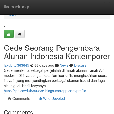
Home
livebackpage
Togg
navi
Home
1
Gede Seorang Pengembara
Alunan Indonesia Kontemporer
jakubttcj363645
88 days ago
News
Discuss
Gede menjelma sebagai penjelajah di ranah alunan Tanah Air
modern. Dirinya dengan keahlian luar unik, menghadirkan suara
inovatif yang menyandingkan berbagai elemen tradisi dan juga
alat digital. Hasil karyanya
https://janicevdub396235.blogsuperapp.com/profile
Comments
Who Upvoted
Comments