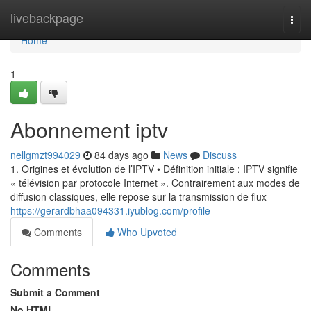
Home
livebackpage
Togg
navi
Home
1
Abonnement iptv
nellgmzt994029
84 days ago
News
Discuss
1. Origines et évolution de l’IPTV • Définition initiale : IPTV signifie
« télévision par protocole Internet ». Contrairement aux modes de
diffusion classiques, elle repose sur la transmission de flux
https://gerardbhaa094331.iyublog.com/profile
Comments
Who Upvoted
Comments
Submit a Comment
No HTML