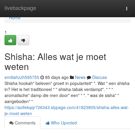
Home
livebackpage
Togg
navi
Home
1
Shisha: Alles wat je moet
weten
emiliahzzh595755
85 days ago
News
Discuss
Shisha hookah" beleven" groeit in populariteit" ". Wat " een shisha
in? Het is het traditioneel " " shisha-tabak verdampt". " " "
aromatische" damp die men door" een" " ". " was de sisha" "
aangeboden" "
https://aoifekqqr726343.slypage.com/41823805/shisha-alles-wat-
je-moet-weten
Comments
Who Upvoted