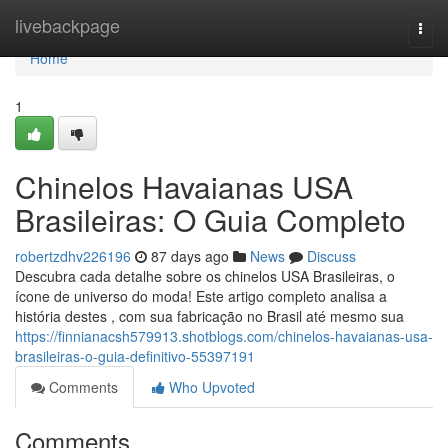
Home
livebackpage
Togg
navi
Home
1
Chinelos Havaianas USA
Brasileiras: O Guia Completo
robertzdhv226196
87 days ago
News
Discuss
Descubra cada detalhe sobre os chinelos USA Brasileiras, o
ícone de universo do moda! Este artigo completo analisa a
história destes , com sua fabricação no Brasil até mesmo sua
https://finnianacsh579913.shotblogs.com/chinelos-havaianas-usa-
brasileiras-o-guia-definitivo-55397191
Comments
Who Upvoted
Comments