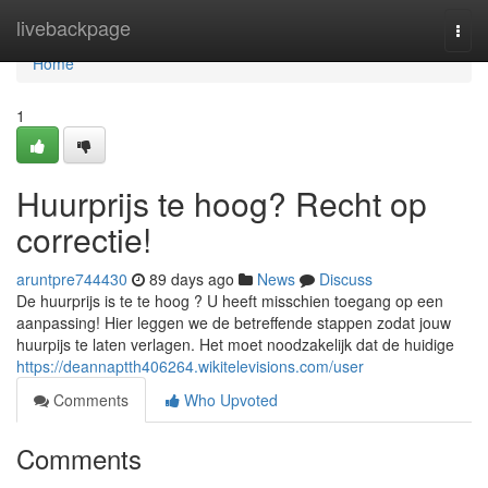
Home
livebackpage
Togg
navi
Home
1
Huurprijs te hoog? Recht op
correctie!
aruntpre744430
89 days ago
News
Discuss
De huurprijs is te te hoog ? U heeft misschien toegang op een
aanpassing! Hier leggen we de betreffende stappen zodat jouw
huurpijs te laten verlagen. Het moet noodzakelijk dat de huidige
https://deannaptth406264.wikitelevisions.com/user
Comments
Who Upvoted
Comments