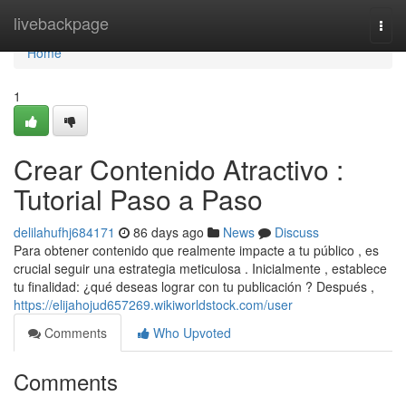
Home
livebackpage
Togg
navi
Home
1
Crear Contenido Atractivo :
Tutorial Paso a Paso
delilahufhj684171
86 days ago
News
Discuss
Para obtener contenido que realmente impacte a tu público , es
crucial seguir una estrategia meticulosa . Inicialmente , establece
tu finalidad: ¿qué deseas lograr con tu publicación ? Después ,
https://elijahojud657269.wikiworldstock.com/user
Comments
Who Upvoted
Comments