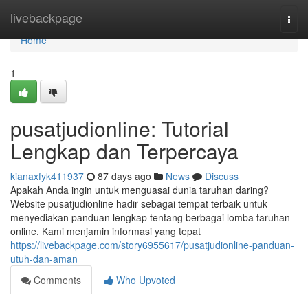
Home
livebackpage
Togg
navi
Home
1
pusatjudionline: Tutorial
Lengkap dan Terpercaya
kianaxfyk411937
87 days ago
News
Discuss
Apakah Anda ingin untuk menguasai dunia taruhan daring?
Website pusatjudionline hadir sebagai tempat terbaik untuk
menyediakan panduan lengkap tentang berbagai lomba taruhan
online. Kami menjamin informasi yang tepat
https://livebackpage.com/story6955617/pusatjudionline-panduan-
utuh-dan-aman
Comments
Who Upvoted