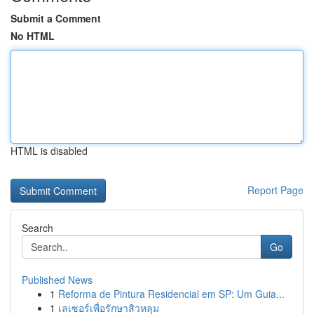
Submit a Comment
No HTML
HTML is disabled
Report Page
Search
Go
Published News
1
Reforma de Pintura Residencial em SP: Um Guia...
1
เลเซอร์เพื่อรักษาสิวหลุม