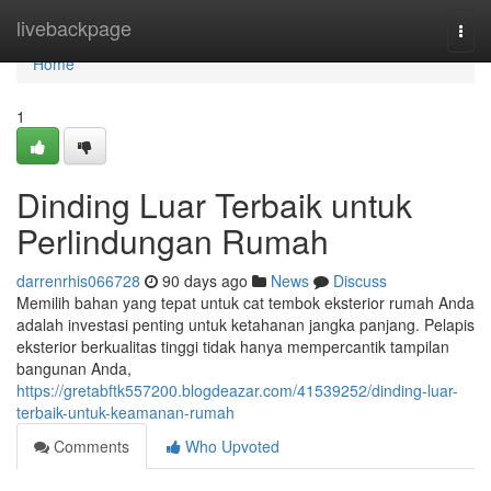
Home
livebackpage
Togg
navi
Home
1
Dinding Luar Terbaik untuk
Perlindungan Rumah
darrenrhis066728
90 days ago
News
Discuss
Memilih bahan yang tepat untuk cat tembok eksterior rumah Anda
adalah investasi penting untuk ketahanan jangka panjang. Pelapis
eksterior berkualitas tinggi tidak hanya mempercantik tampilan
bangunan Anda,
https://gretabftk557200.blogdeazar.com/41539252/dinding-luar-
terbaik-untuk-keamanan-rumah
Comments
Who Upvoted