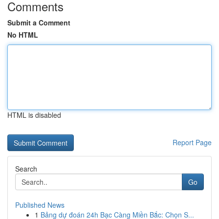
Comments
Submit a Comment
No HTML
HTML is disabled
Report Page
Search
Go
Published News
1
Bảng dự đoán 24h Bạc Càng Miền Bắc: Chọn S...