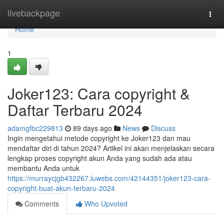
Home
livebackpage
Togg
navi
Home
1
Joker123: Cara copyright &
Daftar Terbaru 2024
adamgfbc229813
89 days ago
News
Discuss
Ingin mengetahui metode copyright ke Joker123 dan mau
mendaftar diri di tahun 2024? Artikel ini akan menjelaskan secara
lengkap proses copyright akun Anda yang sudah ada atau
membantu Anda untuk
https://murraycjgb432267.luwebs.com/42144351/joker123-cara-
copyright-buat-akun-terbaru-2024
Comments
Who Upvoted