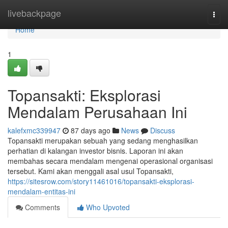
Home
livebackpage
Togg
navi
Home
1
Topansakti: Eksplorasi
Mendalam Perusahaan Ini
kalefxmc339947
87 days ago
News
Discuss
Topansakti merupakan sebuah yang sedang menghasilkan
perhatian di kalangan investor bisnis. Laporan ini akan
membahas secara mendalam mengenai operasional organisasi
tersebut. Kami akan menggali asal usul Topansakti,
https://sitesrow.com/story11461016/topansakti-eksplorasi-
mendalam-entitas-ini
Comments
Who Upvoted