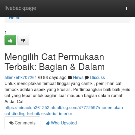
Home
livebackpage
Togg
navi
Home
1
Mengilih Cat Permukaan
Terbaik: Bagian & Dalam
allenxehk707261
88 days ago
News
Discuss
Untuk menciptakan tempat tinggal yang cantik , pemilihan cat
tembok adalah aspek yang krusial . Pertimbangkan baik-baik jenis
cat yang tepat untuk bagian luar maupun bagian dalam rumah
Anda. Cat
https://minaelqh261252.atualblog.com/47772597/menentukan-
cat-dinding-terbaik-eksterior-interior
Comments
Who Upvoted