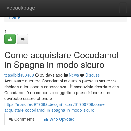
Home
livebackpage
Togg
navi
Home
1
Come acquistare Cocodamol
in Spagna in modo sicuro
tessdbld430409
89 days ago
News
Discuss
Acquistare ottenere Cocodamol in questo paese in sicurezza
richiede attenzione e conoscenza . È essenziale ricordare che
Cocodamol è un composto soggetto a prescrizione e non
dovrebbe essere ottenuto
https://marctred979382.designi1.com/61909708/come-
acquistare-cocodamol-in-spagna-in-modo-sicuro
Comments
Who Upvoted