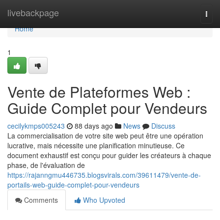
Home
livebackpage
Togg
navi
Home
1
Vente de Plateformes Web :
Guide Complet pour Vendeurs
cecilykmps005243
88 days ago
News
Discuss
La commercialisation de votre site web peut être une opération
lucrative, mais nécessite une planification minutieuse. Ce
document exhaustif est conçu pour guider les créateurs à chaque
phase, de l'évaluation de
https://rajanngmu446735.blogsvirals.com/39611479/vente-de-
portails-web-guide-complet-pour-vendeurs
Comments
Who Upvoted