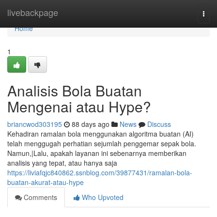
Home
livebackpage
Togg
navi
Home
1
Analisis Bola Buatan
Mengenai atau Hype?
briancwod303195
88 days ago
News
Discuss
Kehadiran ramalan bola menggunakan algoritma buatan (AI)
telah menggugah perhatian sejumlah penggemar sepak bola.
Namun,|Lalu, apakah layanan ini sebenarnya memberikan
analisis yang tepat, atau hanya saja
https://liviafqjc840862.ssnblog.com/39877431/ramalan-bola-
buatan-akurat-atau-hype
Comments
Who Upvoted